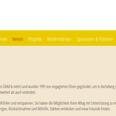
mmen
Verein
Projekte
Weltentdecker
Sponsoren & Förderer
kurz ÜbM & mehr) und wurden 1991 von engagierten Eltern gegründet, um in Ascheberg
rweitert als auch verändert.
ohlfühlen und entspannen. Sie haben die Möglichkeit ihren Alltag mit Unterstüzung zu 
sungen, Rücksichtnahme und Mithilfe, Stärken entdecken und neue Freunde finden.